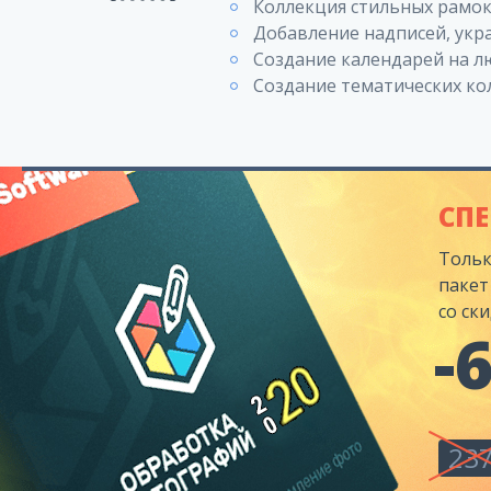
Коллекция стильных рамок 
Добавление надписей, укр
Создание календарей на лю
Создание тематических ко
СП
Тольк
пакет
со ск
-
23